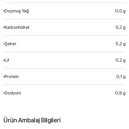
Doymuş Yağ
0,0 g
Karbonhidrat
5,2 g
Şeker
5,2 g
Lif
0,2 g
Protein
0,1 g
Sodyum
0,8 g
Ürün Ambalaj Bilgileri