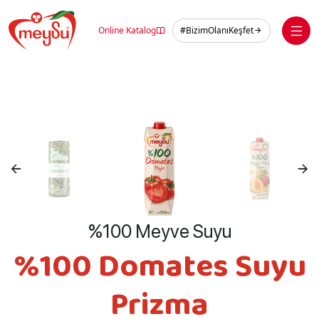
Skip
to
Online Katalog
#BizimOlanıKeşfet
content
%100 Meyve Suyu
%100 Domates Suyu
Prizma