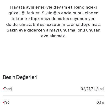
Hayata aynı enerjiyle devam et. Rengindeki
güzelliği fark et. Sıkıldığın anda bunu içinden
tekrar et: Kıpkırmızı domates suyunun yeri
doldurulmaz. Enfes lezzetinin tadına doyulmaz.
Sakın eve giderken almayı unutma, onu unutan
eve alınmaz.
Besin Değerleri
Enerji
92/21,7 kj/kcal
Yağ
0,1 g