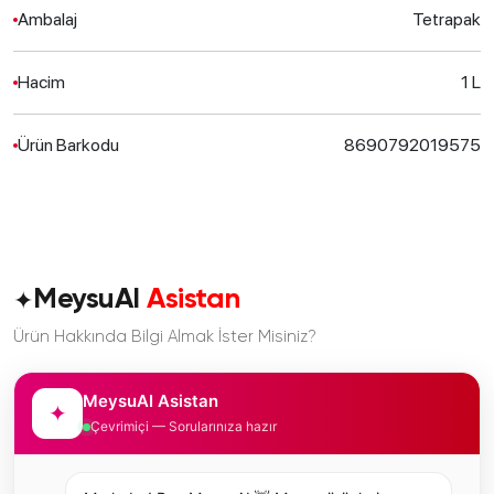
Ambalaj
Tetrapak
Hacim
1 L
Ürün Barkodu
8690792019575
✦
MeysuAI
Asistan
Ürün Hakkında Bilgi Almak İster Misiniz?
MeysuAI Asistan
✦
Çevrimiçi — Sorularınıza hazır