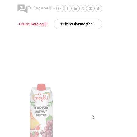
TR
Dil Seçeneği
Online Katalog
#BizimOlanıKeşfet