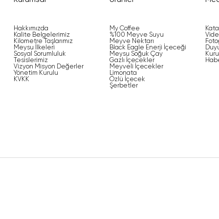
Kurumsal
Ürünler
Me
Hakkımızda
My Coffee
Kata
Kalite Belgelerimiz
%100 Meyve Suyu
Vide
Kilometre Taşlarımız
Meyve Nektarı
Foto
Meysu İlkeleri
Black Eagle Enerji İçeceği
Duyu
Sosyal Sorumluluk
Meysu Soğuk Çay
Kuru
Tesislerimiz
Gazlı İçecekler
Habe
Vizyon Misyon Değerler
Meyveli İçecekler
Yönetim Kurulu
Limonata
KVKK
Özlü İçecek
Şerbetler