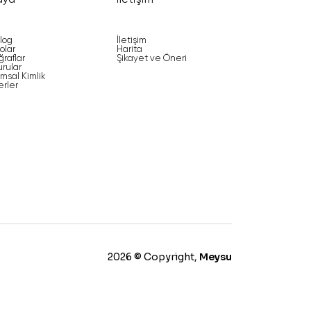
dya
İletişim
log
İletişim
olar
Harita
ğraflar
Şikayet ve Öneri
rular
msal Kimlik
rler
2026 © Copyright,
Meysu