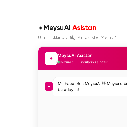
✦
MeysuAI
Asistan
Ürün Hakkında Bilgi Almak İster Misiniz?
MeysuAI Asistan
✦
Çevrimiçi — Sorularınıza hazır
Merhaba! Ben MeysuAI 👋 Meysu ürünleri 
✦
buradayım!