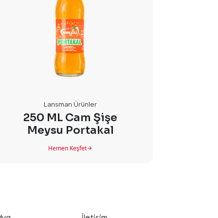
Lansman Ürünler
250 ML Cam Şişe
250 M
Meysu Portakal
Hemen Keşfet