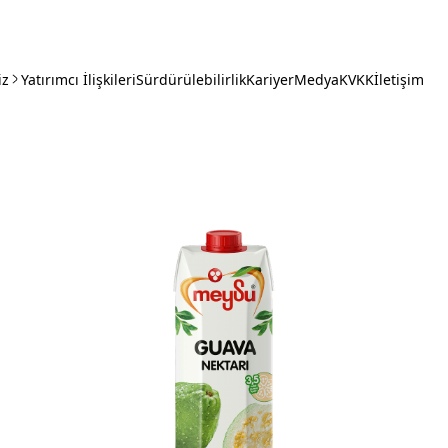
iz
Yatırımcı İlişkileri
Sürdürülebilirlik
Kariyer
Medya
KVKK
İletişim