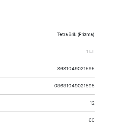
Tetra Brik (Prizma)
1 LT
8681049021595
08681049021595
12
60