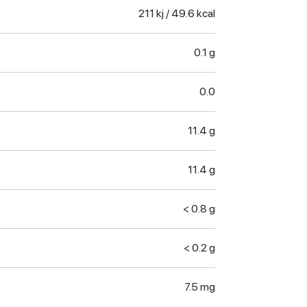
211 kj / 49.6 kcal
0.1 g
0.0
11.4 g
11.4 g
< 0.8 g
< 0.2 g
7.5 mg