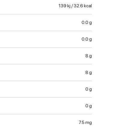
139 kj / 32.6 kcal
0.0 g
0.0 g
8 g
8 g
0 g
0 g
7.5 mg