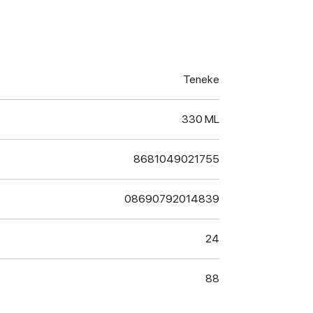
Teneke
330 ML
8681049021755
08690792014839
24
88