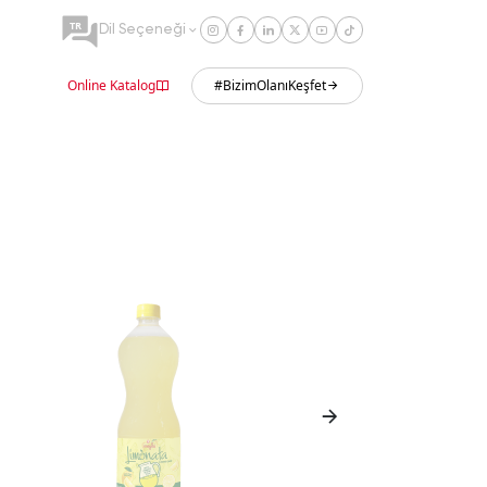
TR
Dil Seçeneği
Online Katalog
#BizimOlanıKeşfet