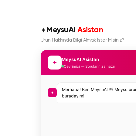
✦
MeysuAI
Asistan
Ürün Hakkında Bilgi Almak İster Misiniz?
MeysuAI Asistan
✦
Çevrimiçi — Sorularınıza hazır
Merhaba! Ben MeysuAI 👋 Meysu ürünleri 
✦
buradayım!