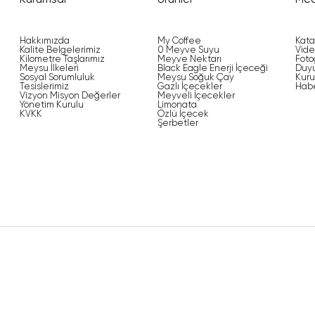
Kurumsal
Ürünler
Me
Hakkımızda
My Coffee
Kata
Kalite Belgelerimiz
0 Meyve Suyu
Vide
Kilometre Taşlarımız
Meyve Nektarı
Foto
Meysu İlkeleri
Black Eagle Enerji İçeceği
Duyu
Sosyal Sorumluluk
Meysu Soğuk Çay
Kuru
Tesislerimiz
Gazlı İçecekler
Habe
Vizyon Misyon Değerler
Meyveli İçecekler
Yönetim Kurulu
Limonata
KVKK
Özlü İçecek
Şerbetler