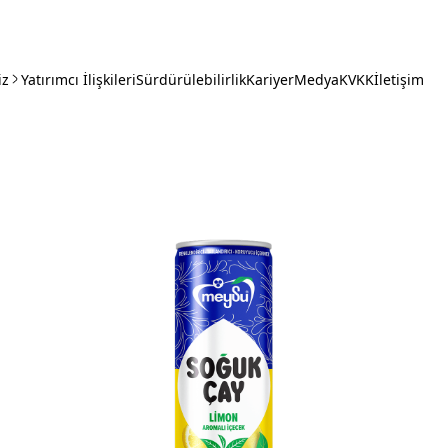
iz
Yatırımcı İlişkileri
Sürdürülebilirlik
Kariyer
Medya
KVKK
İletişim