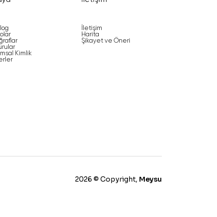
dya
İletişim
log
İletişim
olar
Harita
ğraflar
Şikayet ve Öneri
rular
msal Kimlik
rler
2026 © Copyright,
Meysu