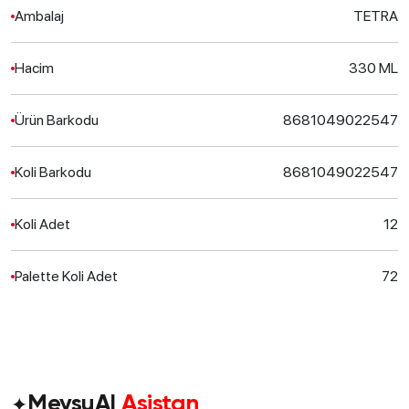
Ambalaj
TETRA
Hacim
330 ML
Ürün Barkodu
8681049022547
Koli Barkodu
8681049022547
Koli Adet
12
Palette Koli Adet
72
✦
MeysuAI
Asistan