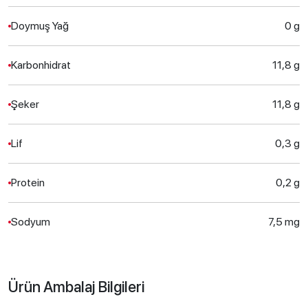
Doymuş Yağ
0 g
Karbonhidrat
11,8 g
Şeker
11,8 g
Lif
0,3 g
Protein
0,2 g
Sodyum
7,5 mg
Ürün Ambalaj Bilgileri