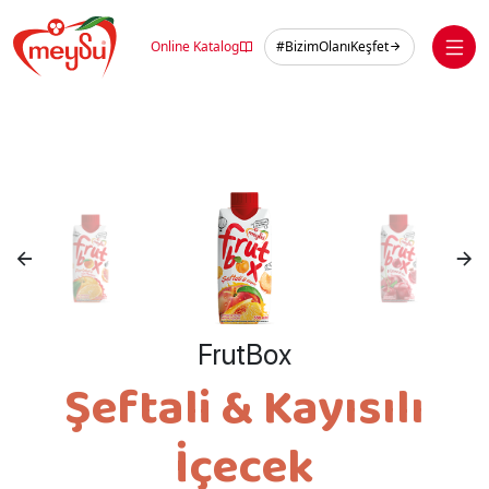
Skip
to
Online Katalog
#BizimOlanıKeşfet
content
FrutBox
Şeftali & Kayısılı
İçecek